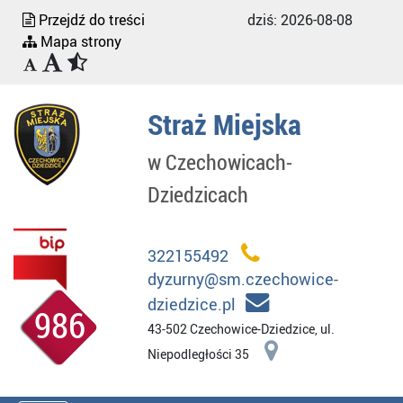
Przejdź do treści
dziś:
2026-08-08
Mapa strony
Straż Miejska
w Czechowicach-
Dziedzicach
322155492
dyzurny@sm.czechowice-
dziedzice.pl
986
43-502 Czechowice-Dziedzice, ul.
Niepodległości 35