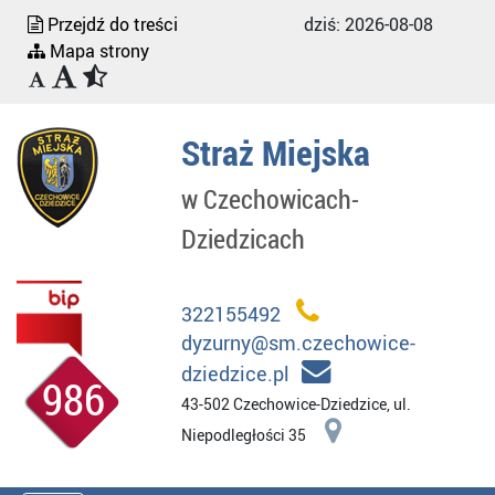
Przejdź do treści
dziś:
2026-08-08
Mapa strony
Straż Miejska
w Czechowicach-
Dziedzicach
322155492
dyzurny@sm.czechowice-
dziedzice.pl
986
43-502 Czechowice-Dziedzice, ul.
Niepodległości 35