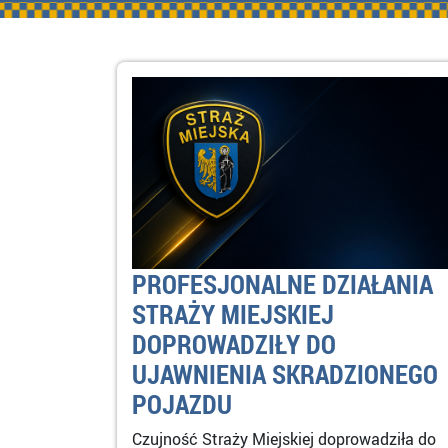
PROFESJONALNE DZIAŁANIA
STRAŻY MIEJSKIEJ
DOPROWADZIŁY DO
UJAWNIENIA SKRADZIONEGO
POJAZDU
Czujność Straży Miejskiej doprowadziła do