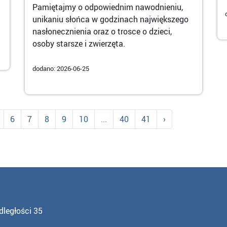
Pamiętajmy o odpowiednim nawodnieniu,
unikaniu słońca w godzinach największego
nasłonecznienia oraz o trosce o dzieci,
osoby starsze i zwierzęta.
dodano: 2026-06-25
6
7
8
9
10
...
40
41
›
dległości 35