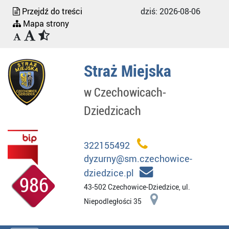
Przejdź do treści
dziś:
2026-08-06
Mapa strony
Straż Miejska
w Czechowicach-
Dziedzicach
322155492
dyzurny@sm.czechowice-
dziedzice.pl
986
43-502 Czechowice-Dziedzice, ul.
Niepodległości 35