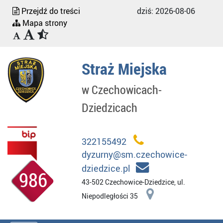
Przejdź do treści
dziś:
2026-08-06
Mapa strony
Straż Miejska
w Czechowicach-
Dziedzicach
322155492
dyzurny@sm.czechowice-
dziedzice.pl
986
43-502 Czechowice-Dziedzice, ul.
Niepodległości 35