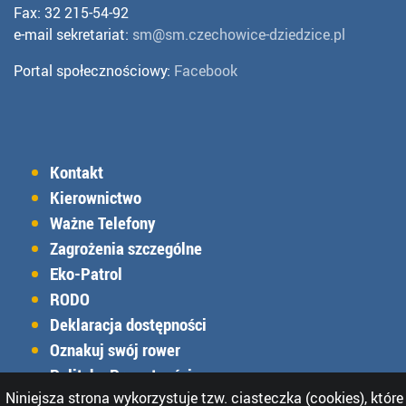
Fax: 32 215-54-92
e-mail sekretariat:
sm@sm.czechowice-dziedzice.pl
Portal społecznościowy:
Facebook
Kontakt
Kierownictwo
Ważne Telefony
Zagrożenia szczególne
Eko-Patrol
RODO
Deklaracja dostępności
Oznakuj swój rower
Polityka Prywatności
Niniejsza strona wykorzystuje tzw. ciasteczka (cookies), które
Charakterystyka Straży Miejskiej