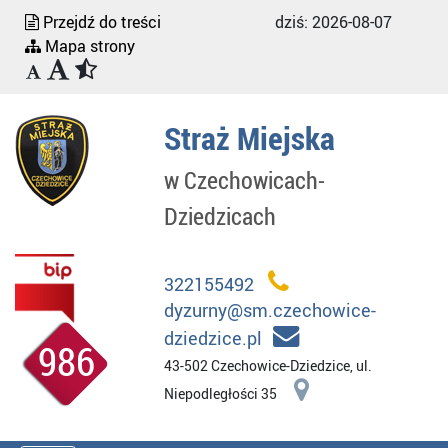
Przejdź do treści
dziś:
2026-08-07
Mapa strony
Straż Miejska
w Czechowicach-
Dziedzicach
322155492
dyzurny@sm.czechowice-
dziedzice.pl
986
43-502 Czechowice-Dziedzice, ul.
Niepodległości 35