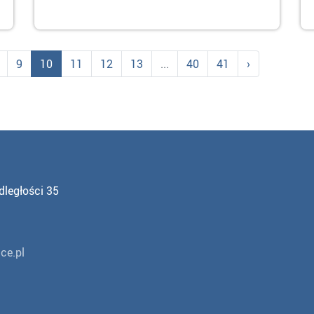
9
10
11
12
13
...
40
41
›
dległości 35
ce.pl