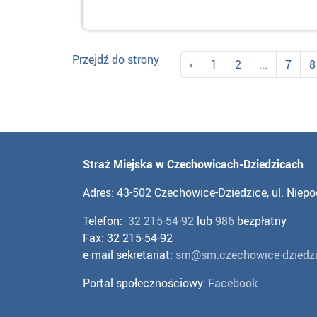
Przejdź do strony
‹
1
2
...
7
8
Straż Miejska w Czechowicach-Dziedzicach
Adres: 43-502 Czechowice-Dziedzice, ul. Niepo
Telefon:
32 215-54-92
lub
986
bezpłatny
Fax: 32 215-54-92
e-mail sekretariat:
sm@sm.czechowice-dziedzi
Portal społecznościowy:
Facebook