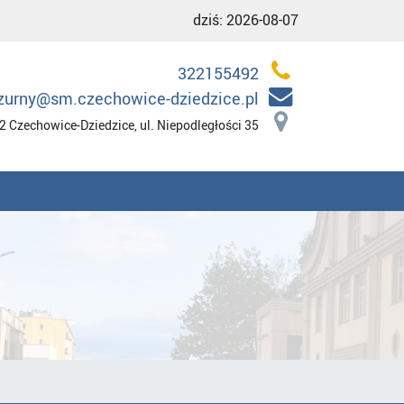
dziś:
2026-08-07
322155492
zurny@sm.czechowice-dziedzice.pl
2 Czechowice-Dziedzice, ul. Niepodległości 35