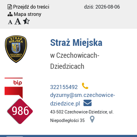
Przejdź do treści
dziś:
2026-08-06
Mapa strony
Straż Miejska
w Czechowicach-
Dziedzicach
322155492
dyzurny@sm.czechowice-
dziedzice.pl
986
43-502 Czechowice-Dziedzice, ul.
Niepodległości 35