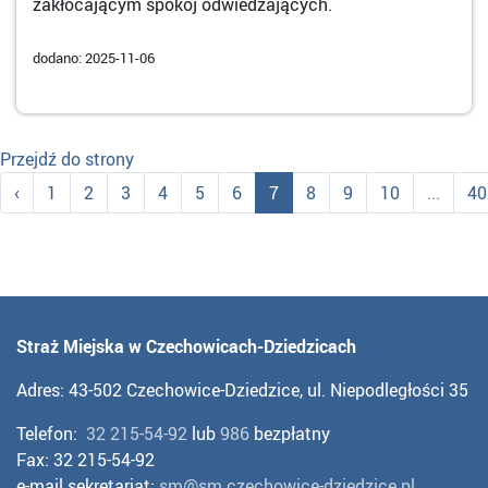
zakłócającym spokój odwiedzających.
dodano: 2025-11-06
Przejdź do strony
‹
1
2
3
4
5
6
7
8
9
10
...
40
Straż Miejska w Czechowicach-Dziedzicach
Adres: 43-502 Czechowice-Dziedzice, ul. Niepodległości 35
Telefon:
32 215-54-92
lub
986
bezpłatny
Fax: 32 215-54-92
e-mail sekretariat:
sm@sm.czechowice-dziedzice.pl