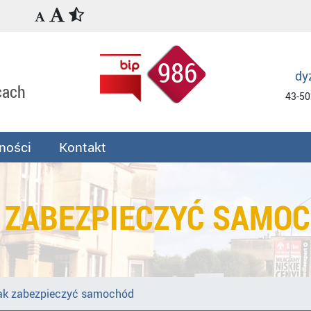
986
dy
cach
43-50
ności
Kontakt
 ZABEZPIECZYĆ SAMO
ak zabezpieczyć samochód