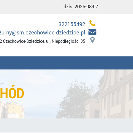
dziś:
2026-08-07
322155492
zurny@sm.czechowice-dziedzice.pl
2 Czechowice-Dziedzice, ul. Niepodległości 35
CHÓD