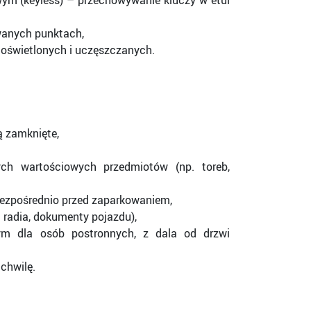
m (keyless) – przechowywanie kluczy w etui
wanych punktach,
oświetlonych i uczęszczanych.
ą zamknięte,
h wartościowych przedmiotów (np. toreb,
ezpośrednio przed zaparkowaniem,
 radia, dokumenty pojazdu),
ym dla osób postronnych, z dala od drzwi
chwilę.