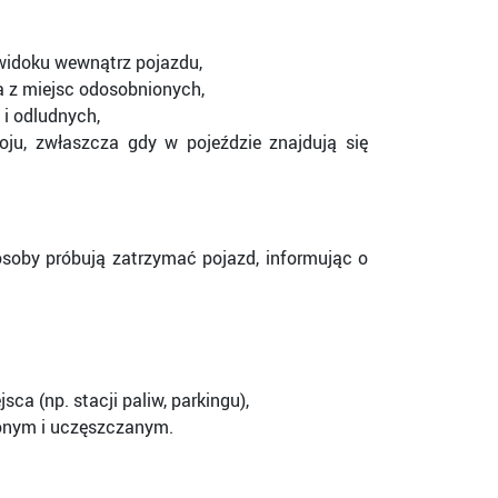
widoku wewnątrz pojazdu,
a z miejsc odosobnionych,
 i odludnych,
ju, zwłaszcza gdy w pojeździe znajdują się
soby próbują zatrzymać pojazd, informując o
ca (np. stacji paliw, parkingu),
lonym i uczęszczanym.