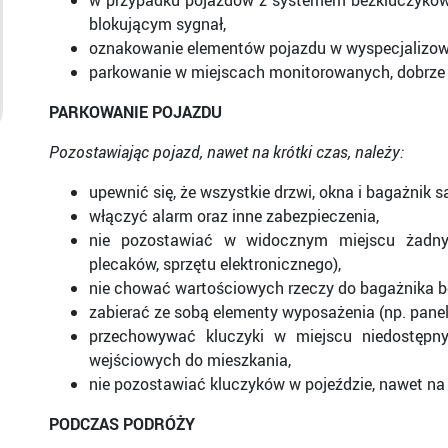
w przypadku pojazdów z systemem bezkluczykowy
blokującym sygnał,
oznakowanie elementów pojazdu w wyspecjalizo
parkowanie w miejscach monitorowanych, dobrze 
PARKOWANIE POJAZDU
Pozostawiając pojazd, nawet na krótki czas, należy:
upewnić się, że wszystkie drzwi, okna i bagażnik s
włączyć alarm oraz inne zabezpieczenia,
nie pozostawiać w widocznym miejscu żadnyc
plecaków, sprzętu elektronicznego),
nie chować wartościowych rzeczy do bagażnika b
zabierać ze sobą elementy wyposażenia (np. panel
przechowywać kluczyki w miejscu niedostępn
wejściowych do mieszkania,
nie pozostawiać kluczyków w pojeździe, nawet na 
PODCZAS PODRÓŻY