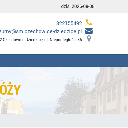
dziś:
2026-08-08
322155492
zurny@sm.czechowice-dziedzice.pl
2 Czechowice-Dziedzice, ul. Niepodległości 35
ÓŻY