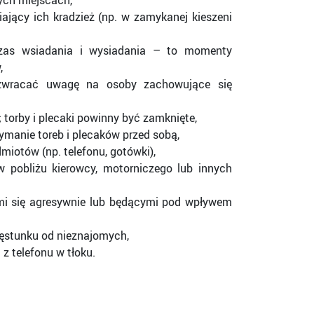
ych miejscach,
iający ich kradzież (np. w zamykanej kieszeni
zas wsiadania i wysiadania – to momenty
,
 zwracać uwagę na osoby zachowujące się
 torby i plecaki powinny być zamknięte,
ymanie toreb i plecaków przed sobą,
iotów (np. telefonu, gotówki),
 pobliżu kierowcy, motorniczego lub innych
mi się agresywnie lub będącymi pod wpływem
ęstunku od nieznajomych,
z telefonu w tłoku.