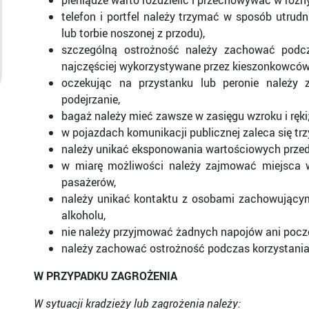
pieniądze warto rozdzielić i przechowywać w różn
telefon i portfel należy trzymać w sposób utrudn
lub torbie noszonej z przodu),
szczególną ostrożność należy zachować podc
najczęściej wykorzystywane przez kieszonkowców
oczekując na przystanku lub peronie należy
podejrzanie,
bagaż należy mieć zawsze w zasięgu wzroku i ręki;
w pojazdach komunikacji publicznej zaleca się trz
należy unikać eksponowania wartościowych przedm
w miarę możliwości należy zajmować miejsca w
pasażerów,
należy unikać kontaktu z osobami zachowujący
alkoholu,
nie należy przyjmować żadnych napojów ani pocz
należy zachować ostrożność podczas korzystania 
W PRZYPADKU ZAGROŻENIA
W sytuacji kradzieży lub zagrożenia należy: