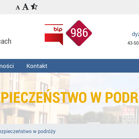
986
dy
cach
43-50
ności
Kontakt
ZPIECZEŃSTWO W PODR
ezpieczeństwo w podróży