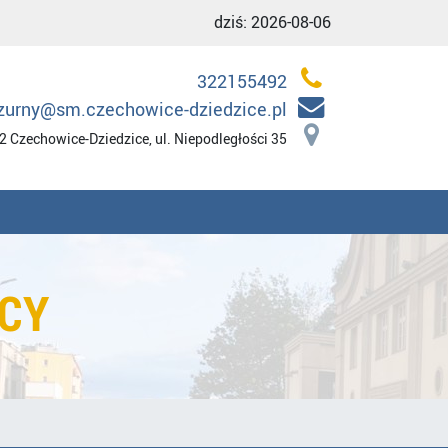
dziś:
2026-08-06
322155492
zurny@sm.czechowice-dziedzice.pl
2 Czechowice-Dziedzice, ul. Niepodległości 35
ICY