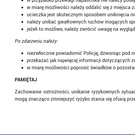
w przypadku przewagi napastnika nie należy pode
w miarę możliwości należy oddalić się z miejsca z
ucieczka jest skutecznym sposobem uniknięcia n
należy unikać gwałtownych ruchów mogących sp
jeżeli to możliwe, należy zwrócić uwagę na wyglą
Po zdarzeniu należy:
niezwłocznie powiadomić Policję, dzwoniąc pod 
przekazać jak najwięcej informacji dotyczących zd
w miarę możliwości poprosić świadków o pozostan
PAMIĘTAJ
Zachowanie ostrożności, unikanie ryzykownych sytuac
mogą znacząco zmniejszyć ryzyko stania się ofiarą prz