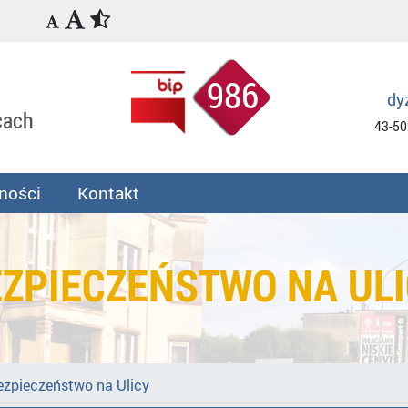
986
dy
cach
43-50
ności
Kontakt
ZPIECZEŃSTWO NA UL
ezpieczeństwo na Ulicy