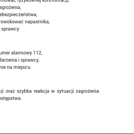
jmować ryzykownej konfrontacji,
agrożenia,
iebezpieczeństwa,
rowokować napastnika,
d sprawcy.
numer alarmowy 112,
arzenia i sprawcy,
ie na miejscu.
ji oraz szybka reakcja w sytuacji zagrożenia
estępstwa.