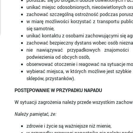
poruszać się po drogach dobrze oświetlonych i u
unikać miejsc odosobnionych, nieoświetlonych or
zachować szczególną ostrożność podczas porusz
w miarę możliwości korzystać z transportu publ
się samotnie,
unikać kontaktu z osobami zachowującymi się ag
zachować bezpieczny dystans wobec osób niezn
nie nawiązywać przypadkowych znajomości n
podwiezienia od obcych osób,
obserwować otoczenie i reagować na sytuacje mo
wybierać miejsca, w których możliwe jest szybkie
sklepów, przystanków).
POSTĘPOWANIE W PRZYPADKU NAPADU
W sytuacji zagrożenia należy przede wszystkim zachowa
Należy pamiętać, że:
zdrowie i życie są ważniejsze niż mienie,