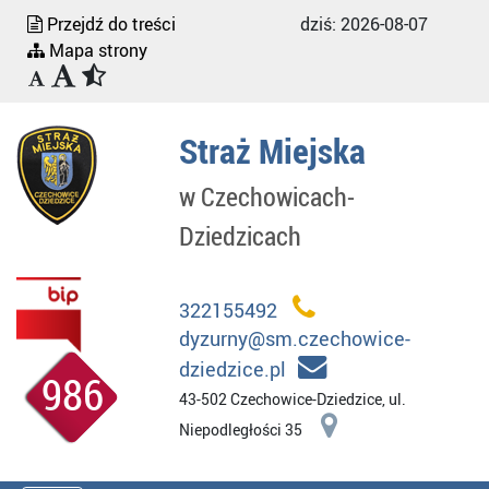
Przejdź do treści
dziś:
2026-08-07
Mapa strony
Straż Miejska
w Czechowicach-
Dziedzicach
322155492
dyzurny@sm.czechowice-
dziedzice.pl
986
43-502 Czechowice-Dziedzice, ul.
Niepodległości 35