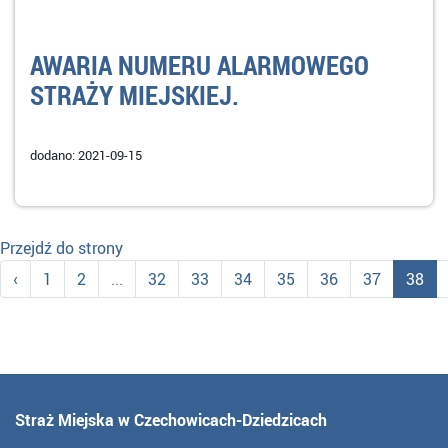
AWARIA NUMERU ALARMOWEGO
STRAŻY MIEJSKIEJ.
dodano: 2021-09-15
Przejdź do strony
‹
1
2
...
32
33
34
35
36
37
38
Straż Miejska w Czechowicach-Dziedzicach