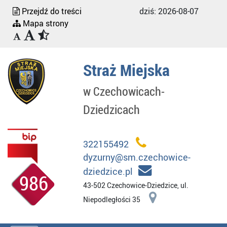
Przejdź do treści
dziś:
2026-08-07
Mapa strony
Straż Miejska
w Czechowicach-
Dziedzicach
322155492
dyzurny@sm.czechowice-
dziedzice.pl
986
43-502 Czechowice-Dziedzice, ul.
Niepodległości 35