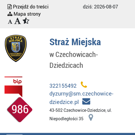
Przejdź do treści
dziś:
2026-08-07
Mapa strony
Straż Miejska
w Czechowicach-
Dziedzicach
322155492
dyzurny@sm.czechowice-
dziedzice.pl
986
43-502 Czechowice-Dziedzice, ul.
Niepodległości 35