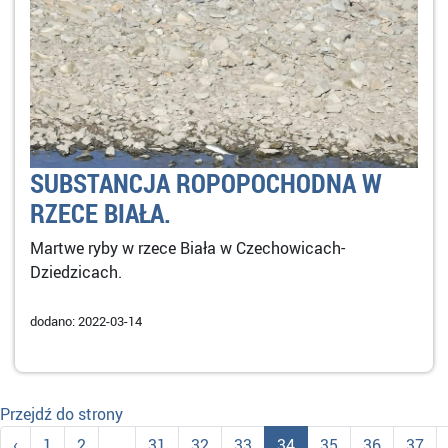
SUBSTANCJA ROPOPOCHODNA W
RZECE BIAŁA.
Martwe ryby w rzece Biała w Czechowicach-
Dziedzicach.
dodano: 2022-03-14
Przejdź do strony
‹
1
2
...
31
32
33
34
35
36
37