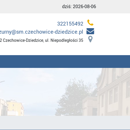
dziś:
2026-08-06
322155492
zurny@sm.czechowice-dziedzice.pl
2 Czechowice-Dziedzice, ul. Niepodległości 35