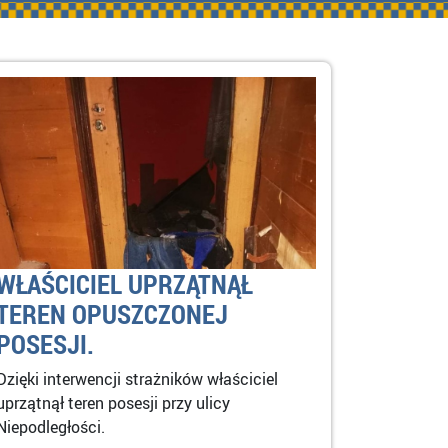
WŁAŚCICIEL UPRZĄTNĄŁ
TEREN OPUSZCZONEJ
POSESJI.
Dzięki interwencji strażników właściciel
uprzątnął teren posesji przy ulicy
Niepodległości.