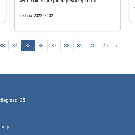
wymienić stare piece powyżej 10 lat.
dodano: 2022-02-02
33
34
35
36
37
38
39
40
41
›
dległości 35
ce.pl