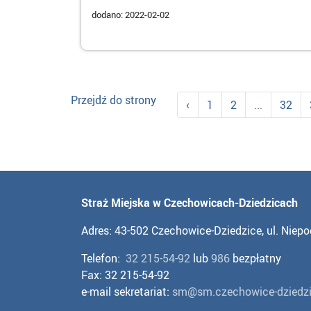
dodano: 2022-02-02
Przejdź do strony
‹
1
2
...
32
Straż Miejska w Czechowicach-Dziedzicach
Adres: 43-502 Czechowice-Dziedzice, ul. Niepo
Telefon:
32 215-54-92
lub
986
bezpłatny
Fax: 32 215-54-92
e-mail sekretariat:
sm@sm.czechowice-dziedzi