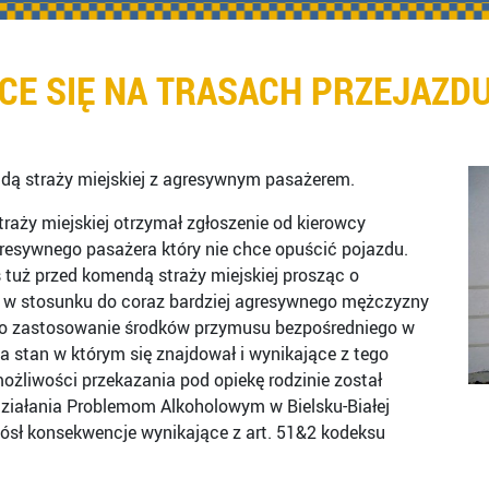
CE SIĘ NA TRASACH PRZEJAZD
dą straży miejskiej z agresywnym pasażerem.
raży miejskiej otrzymał zgłoszenie od kierowcy
gresywnego pasażera który nie chce opuścić pojazdu.
tuż przed komendą straży miejskiej prosząc o
ę, w stosunku do coraz bardziej agresywnego mężczyzny
yło zastosowanie środków przymusu bezpośredniego w
na stan w którym się znajdował i wynikające z tego
możliwości przekazania pod opiekę rodzinie został
ziałania Problemom Alkoholowym w Bielsku-Białej
ósł konsekwencje wynikające z art. 51&2 kodeksu