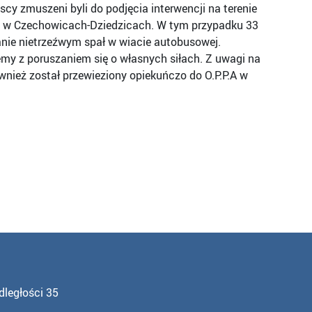
scy zmuszeni byli do podjęcia interwencji na terenie
ci w Czechowicach-Dziedzicach. W tym przypadku 33
anie nietrzeźwym spał w wiacie autobusowej.
y z poruszaniem się o własnych siłach. Z uwagi na
wnież został przewieziony opiekuńczo do O.P.P.A w
dległości 35