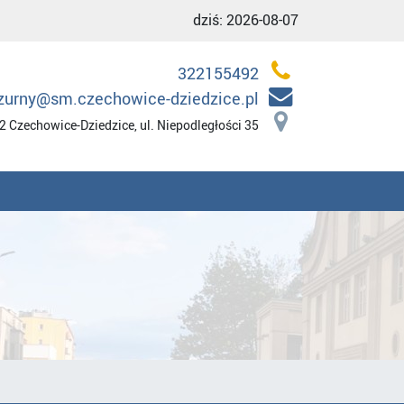
dziś:
2026-08-07
322155492
zurny@sm.czechowice-dziedzice.pl
2 Czechowice-Dziedzice, ul. Niepodległości 35