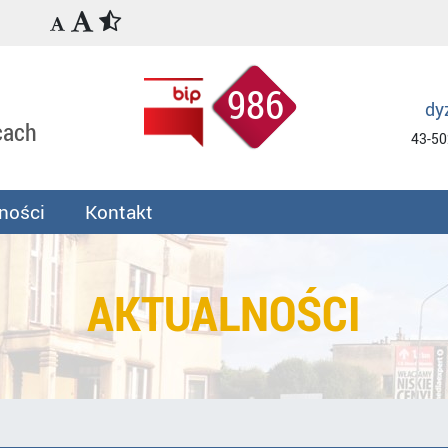
986
dy
cach
43-50
ności
Kontakt
AKTUALNOŚCI