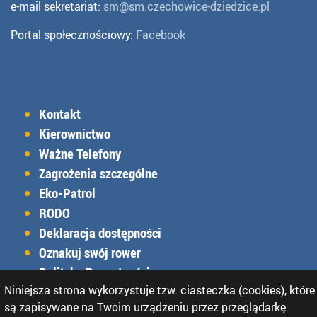
e-mail sekretariat:
sm@sm.czechowice-dziedzice.pl
Portal społecznościowy:
Facebook
Kontakt
Kierownictwo
Ważne Telefony
Zagrożenia szczególne
Eko-Patrol
RODO
Deklaracja dostępności
Oznakuj swój rower
Polityka Prywatności
Niniejsza strona wykorzystuje tzw. ciasteczka (cookies), które
Charakterystyka Straży Miejskiej
są zapisywane na Twoim urządzeniu przez przeglądarkę