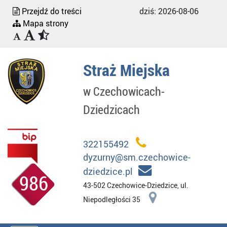
Przejdź do treści
dziś:
2026-08-06
Mapa strony
Straż Miejska
w Czechowicach-
Dziedzicach
322155492
dyzurny@sm.czechowice-
dziedzice.pl
986
43-502 Czechowice-Dziedzice, ul.
Niepodległości 35