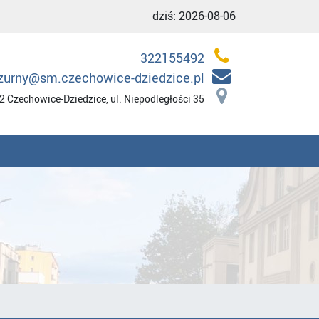
dziś:
2026-08-06
322155492
zurny@sm.czechowice-dziedzice.pl
2 Czechowice-Dziedzice, ul. Niepodległości 35