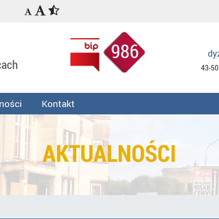
986
dy
cach
43-50
ności
Kontakt
AKTUALNOŚCI